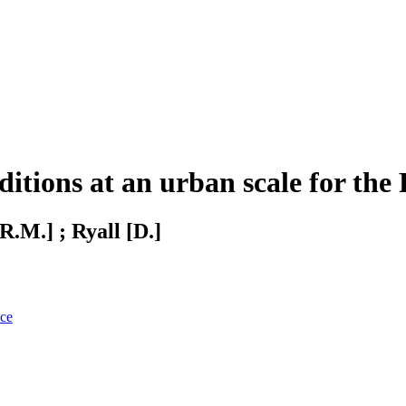
nditions at an urban scale for t
R.M.] ; Ryall [D.]
nce