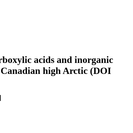
rboxylic acids and inorganic
he Canadian high Arctic (DOI
]