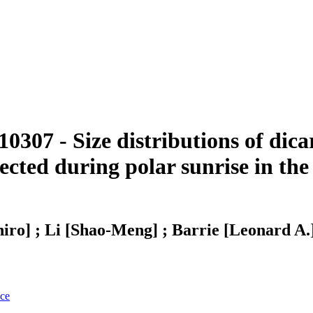
307 - Size distributions of dica
lected during polar sunrise in t
o] ; Li [Shao-Meng] ; Barrie [Leonard A.
nce