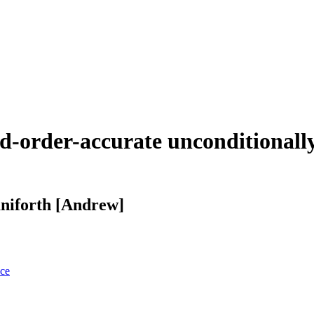
-order-accurate unconditionally
aniforth [Andrew]
nce