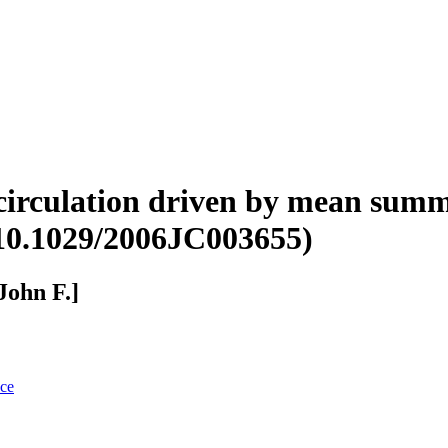
 circulation driven by mean summ
10.1029/2006JC003655)
John F.]
nce