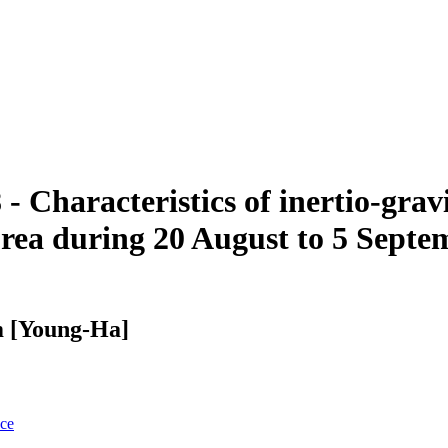
 Characteristics of inertio-gravi
rea during 20 August to 5 Septe
m [Young-Ha]
nce