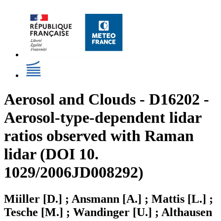
Aerosol and Clouds - D16202 -
Aerosol-type-dependent lidar
ratios observed with Raman
lidar (DOI 10.
1029/2006JD008292)
Miiller [D.] ; Ansmann [A.] ; Mattis [L.] ;
Tesche [M.] ; Wandinger [U.] ; Althausen