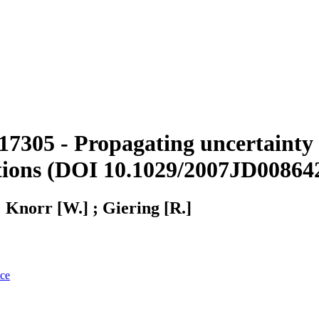
7305 - Propagating uncertainty 
ations (DOI 10.1029/2007JD00864
; Knorr [W.] ; Giering [R.]
nce