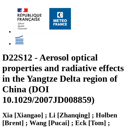
D22S12 - Aerosol optical
properties and radiative effects
in the Yangtze Delta region of
China (DOI
10.1029/2007JD008859)
Xia [Xiangao] ; Li [Zhanqing] ; Holben
[Brent] ; Wang [Pucai] ; Eck [Tom] ;