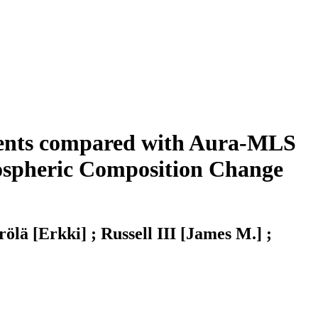
ents compared with Aura-MLS
mospheric Composition Change
ölä [Erkki] ; Russell III [James M.] ;