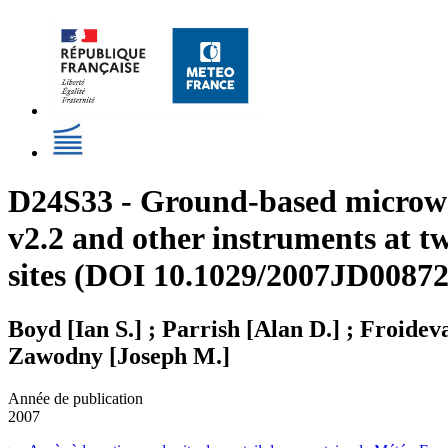
D24S33 - Ground-based microw
v2.2 and other instruments at 
sites (DOI 10.1029/2007JD00872
Boyd [Ian S.] ; Parrish [Alan D.] ; Froide
Zawodny [Joseph M.]
Année de publication
2007