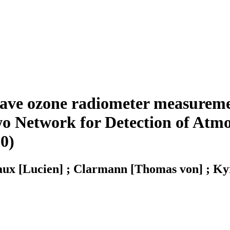
ave ozone radiometer measurem
two Network for Detection of At
0)
vaux [Lucien] ; Clarmann [Thomas von] ; Kyr