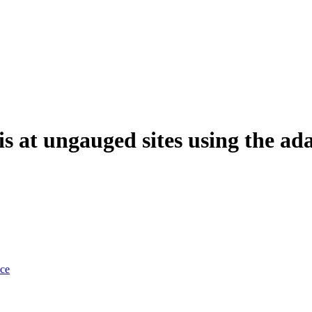
s at ungauged sites using the ad
nce