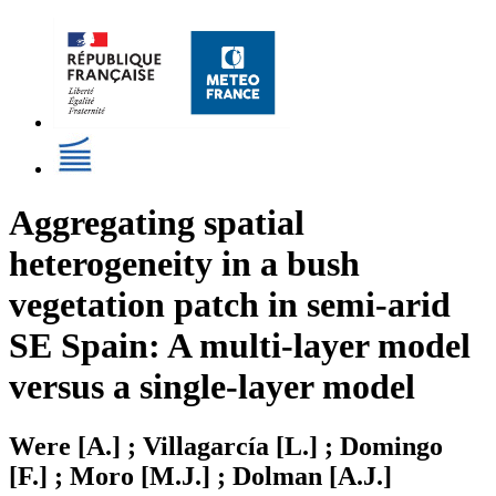
Aggregating spatial
heterogeneity in a bush
vegetation patch in semi-arid
SE Spain: A multi-layer model
versus a single-layer model
Were [A.] ; Villagarcía [L.] ; Domingo
[F.] ; Moro [M.J.] ; Dolman [A.J.]