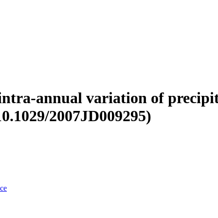
intra-annual variation of precipit
 10.1029/2007JD009295)
nce