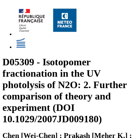
D05309 - Isotopomer
fractionation in the UV
photolysis of N2O: 2. Further
comparison of theory and
experiment (DOI
10.1029/2007JD009180)
Chen [Wei-Chen] ; Prakash [Meher K.] ;