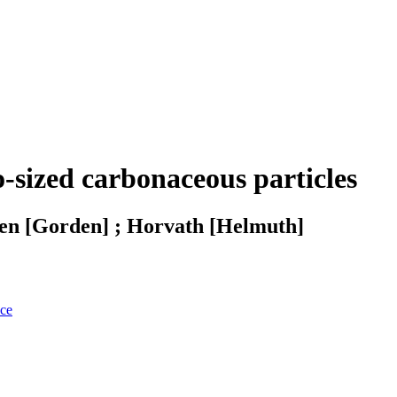
-sized carbonaceous particles
een [Gorden] ; Horvath [Helmuth]
nce