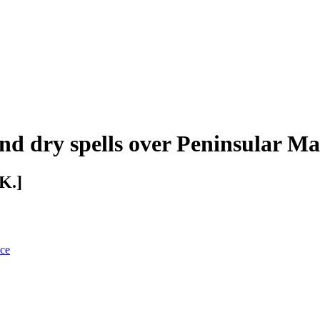
and dry spells over Peninsular Ma
K.]
nce