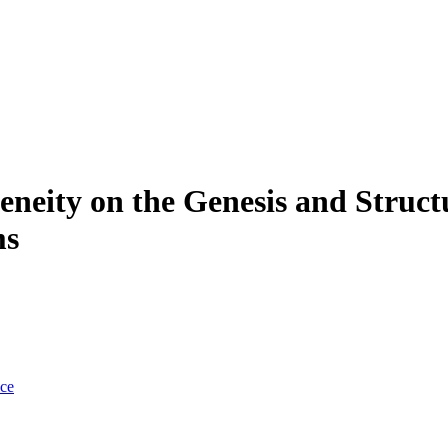
eneity on the Genesis and Struct
ms
nce