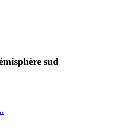
hémisphère sud
nce