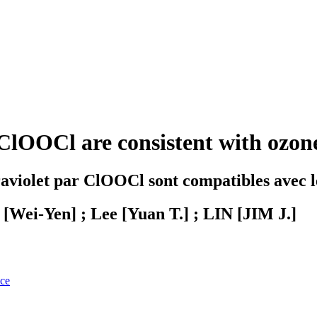
 ClOOCl are consistent with ozon
ltraviolet par ClOOCl sont compatibles avec 
[Wei-Yen] ; Lee [Yuan T.] ; LIN [JIM J.]
nce